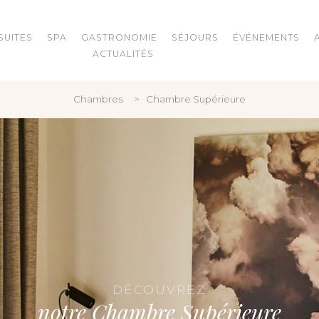
SUITES
SPA
GASTRONOMIE
SÉJOURS
ÉVÉNEMENTS
ACTUALITÉS
Chambres
Chambre Supérieure
DÉCOUVREZ
notre Chambre Supérieure