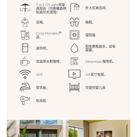
7 m2 (75 sqft)带家
步入式淋浴间、
具阳台（可俯瞰森林
和高尔夫球场）
浴袍、
拖鞋、
Cinq Mondes 产
保险箱
品、
和免费瓶装水。如有
迷你吧、
需要，
自选茶水和咖啡、
Nespresso 咖啡机、
Wifi
49 英寸电视、
熨衣板、
可提供婴儿床
吹风机