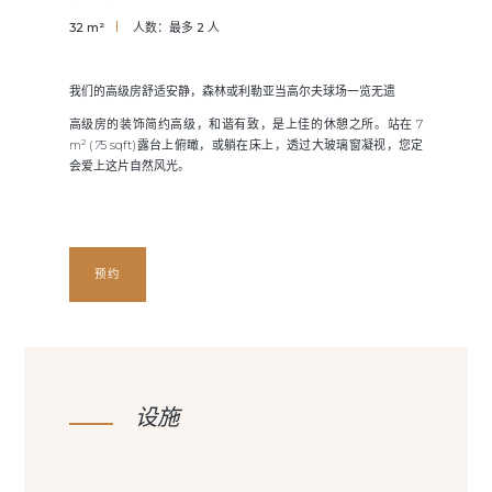
32 m²
人数：最多 2 人
我们的高级房舒适安静，森林或利勒亚当高尔夫球场一览无遗
高级房的装饰简约高级，和谐有致，是上佳的休憩之所。站在 7
2
m
(
7
5 sqft)露台上俯瞰，或躺在床上，透过大玻璃窗凝视，您定
会爱上这片自然风光。
预约
设施